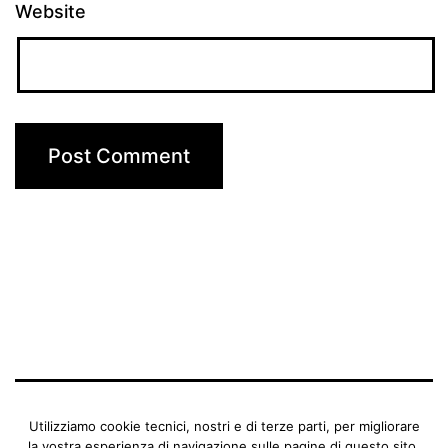
Website
BENEDETTA MANFRIANI
Utilizziamo cookie tecnici, nostri e di terze parti, per migliorare
la vostra esperienza di navigazione sulle pagine di questo sito.