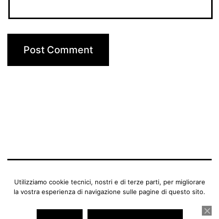
BENEDETTA MANFRIANI
Utilizziamo cookie tecnici, nostri e di terze parti, per migliorare
la vostra esperienza di navigazione sulle pagine di questo sito.
Proudly powered by
WordPress
.