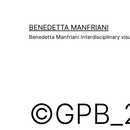
Skip
to
content
BENEDETTA MANFRIANI
Benedetta Manfriani Interdisciplinary vis
©GPB_