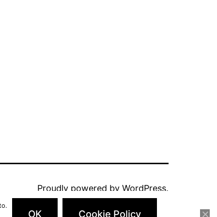
ze
Proudly powered by
WordPress
.
to.
OK
Cookie Policy